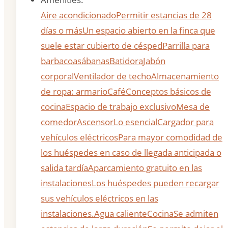
Aire acondicionado
Permitir estancias de 28
días o más
Un espacio abierto en la finca que
suele estar cubierto de césped
Parrilla para
barbacoa
sábanas
Batidora
Jabón
corporal
Ventilador de techo
Almacenamiento
de ropa: armario
Café
Conceptos básicos de
cocina
Espacio de trabajo exclusivo
Mesa de
comedor
Ascensor
Lo esencial
Cargador para
vehículos eléctricos
Para mayor comodidad de
los huéspedes en caso de llegada anticipada o
salida tardía
Aparcamiento gratuito en las
instalaciones
Los huéspedes pueden recargar
sus vehículos eléctricos en las
instalaciones.
Agua caliente
Cocina
Se admiten