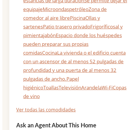
estancias de larga duración
Se permite dejar el
equipaje
Microondas
petróleo
Zona de
comedor al aire libre
Piscina
Ollas y
sartenes
Patio trasero privado
Frigorífico
sal y
pimienta
jabón
Espacio donde los huéspedes
pueden preparar sus propias
comidas
Cocina
La vivienda o el edificio cuenta
con un ascensor de al menos 52 pulgadas de
profundidad y una puerta de al menos 32
pulgadas de ancho.
Papel
higiénico
Toallas
Televisión
Arandela
Wi-Fi
Copas
de vino
Ver todas las comodidades
Ask an Agent About This Home