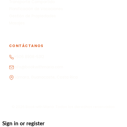
Transporte Compartido
Planificación de Vacaciones
Gestión de Propiedades
Masajes
CONTÁCTANOS
+506 8908-5312
info@bookwithmaria.com
Sámara, Guanacaste, Costa Rica
© 2026 Book with Maria. Todos los derechos reservados.
Sign in or register