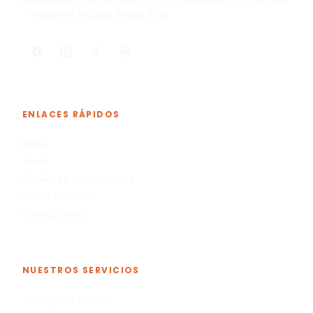
— expertos locales desde 2014.
ENLACES RÁPIDOS
Inicio
Tours
Alquileres Vacacionales
Sobre Nosotros
Contáctanos
NUESTROS SERVICIOS
Transporte Privado