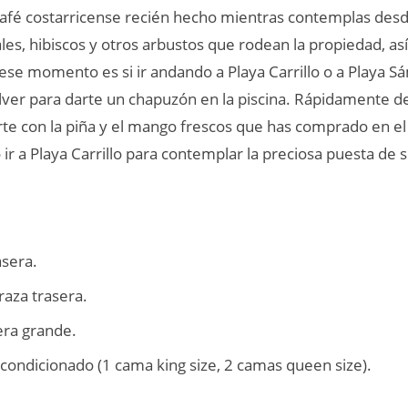
café costarricense recién hecho mientras contemplas desde
les, hibiscos y otros arbustos que rodean la propiedad, as
 ese momento es si ir andando a Playa Carrillo o a Playa S
volver para darte un chapuzón en la piscina. Rápidamente 
rte con la piña y el mango frescos que has comprado en e
r a Playa Carrillo para contemplar la preciosa puesta de s
asera.
raza trasera.
era grande.
acondicionado (1 cama king size, 2 camas queen size).