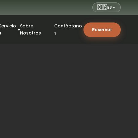
🇨🇷
ES
Servicio
Sobre
Contáctano
▾
Reservar
s
Nosotros
s