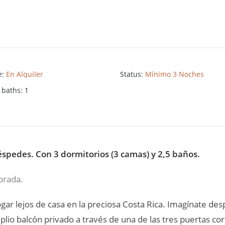
e
:
En Alquiler
Status
:
Mínimo 3 Noches
 baths
:
1
pedes. Con 3 dormitorios (3 camas) y 2,5 baños.
orada.
ar lejos de casa en la preciosa Costa Rica. Imagínate des
amplio balcón privado a través de una de las tres puertas c