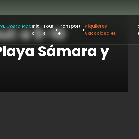
Inici
Tour
Transport
Alquileres
l: a 5-10
▾
▾
o
s
e
Vacacionales
 Playa Sámara y