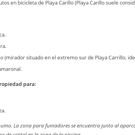
tos en bicicleta de Playa Carillo (Playa Carillo suele cons
ca.
ra.
o (mirador situado en el extremo sur de Playa Carrillo, ide
Camaronal.
propiedad para:
za.
 humo. La zona para fumadores se encuentra junto al aparc
s de cristal en la zona de la piscina.