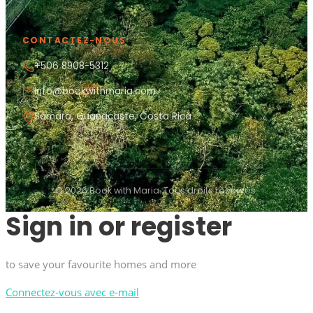
CONTACTEZ-NOUS
+506 8908-5312
info@bookwithmaria.com
Sámara, Guanacaste, Costa Rica
© 2026 Book with Maria. Tous droits réservés.
Sign in or register
to save your favourite homes and more
Connectez-vous avec e-mail