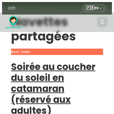
🇫🇷
FR
Navettes
☰
partagées
Best Seller
Soirée au coucher
du soleil en
catamaran
(réservé aux
adultes)