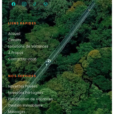
LIENS RAPIDES
Accueil
Circuits
Locations de Vacances
À Propos
Contactez-nous
NOS SERVICES
Navettes Privées
Navettes Partagées
Planification de Vacances
Gestion Immobilière
Massages