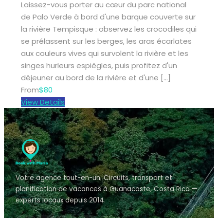
Laissez-vous porter au cœur du parc national
de Palo Verde à bord d'une barque couverte sur
la rivière Tempisque : observez les crocodiles qui
se prélassent sur les berges, les aras écarlates
aux couleurs vives qui survolent la rivière et les
singes hurleurs espiègles, puis profitez d'un
déjeuner au bord de la rivière et d'une […]
From
$80
View Details
Votre agence tout-en-un. Circuits, transport et
planification de vacances à Guanacaste, Costa Rica —
experts locaux depuis 2014.