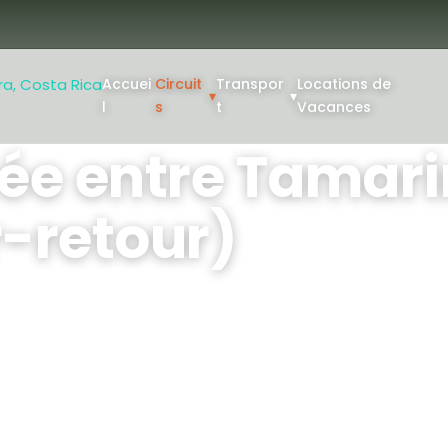
Accuei
Circuit
Transpor
Locations de
▾
▾
l
s
t
Vacances
Liberia (aller-retour)
vée entre Tamari
r-retour)
do
her à votre hébergement à
roport Daniel Oduber Quirós
rêts intermédiaires.
ople: 1