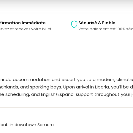
firmation Immédiate
Sécurisé & Fiable
rvez et recevez votre billet
Votre paiement est 100% séc
arindo accommodation and escort you to a modern, climate-c
nchlands, and sparkling bays. Upon arrival in Liberia, you’ll b
le scheduling, and English/Español support throughout your j
 Airbnb in downtown Sámara.