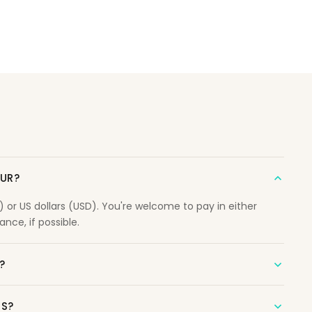
OUR?
r US dollars (USD). You're welcome to pay in either
nce, if possible.
?
NS?