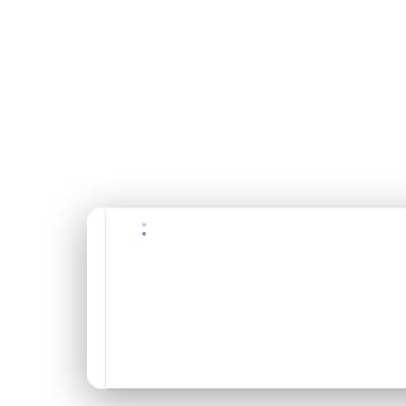
$130
USD / par personne
✓ Annulation gratuite 48h+
✓ Guide bilingue
✓ Équipement inclus
✓ Transport inclus