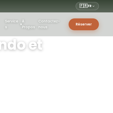
🇫🇷
FR
Service
À
Contactez-
▾
Réserver
s
Propos
nous
ndo et