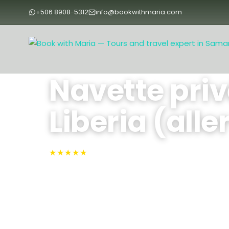
+506 8908-5312
info@bookwithmaria.com
Accueil
›
Tours
›
Tours
›
Navette privée entre Tamarindo et 
Navette pri
Liberia (alle
★★★★★
4.9 · N°1 sur TripAdvisor
Liberia, Tamarin
Votre chauffeur personnel viendra vous cherc
Tamarindo et vous conduira directement à l'aé
— par des routes côtières pittoresques, sans ar
Approx. 2 Hours
Max People: 5
Min Pe