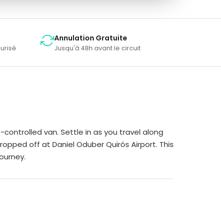
Annulation Gratuite
urisé
Jusqu'à 48h avant le circuit
ontrolled van. Settle in as you travel along
e dropped off at Daniel Oduber Quirós Airport. This
ourney.