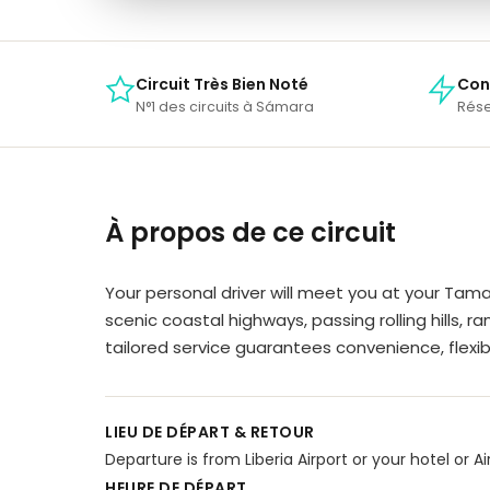
Circuit Très Bien Noté
Con
N°1 des circuits à Sámara
Rése
À propos de ce circuit
Your personal driver will meet you at your Tam
scenic coastal highways, passing rolling hills, ra
tailored service guarantees convenience, flexib
LIEU DE DÉPART & RETOUR
Departure is from Liberia Airport or your hotel or
HEURE DE DÉPART